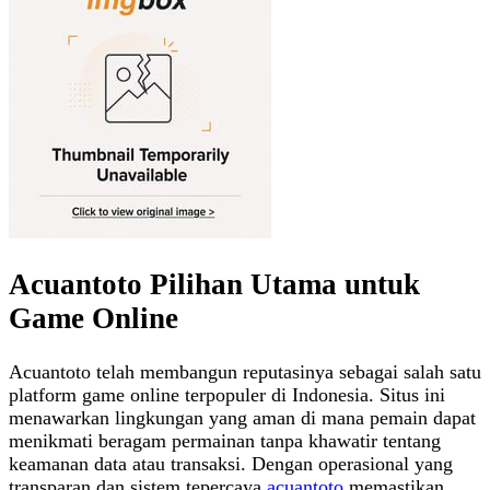
Acuantoto Pilihan Utama untuk
Game Online
Acuantoto telah membangun reputasinya sebagai salah satu
platform game online terpopuler di Indonesia. Situs ini
menawarkan lingkungan yang aman di mana pemain dapat
menikmati beragam permainan tanpa khawatir tentang
keamanan data atau transaksi. Dengan operasional yang
transparan dan sistem tepercaya
acuantoto
memastikan