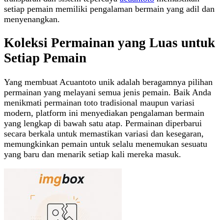
setiap pemain memiliki pengalaman bermain yang adil dan
menyenangkan.
Koleksi Permainan yang Luas untuk
Setiap Pemain
Yang membuat Acuantoto unik adalah beragamnya pilihan
permainan yang melayani semua jenis pemain. Baik Anda
menikmati permainan toto tradisional maupun variasi
modern, platform ini menyediakan pengalaman bermain
yang lengkap di bawah satu atap. Permainan diperbarui
secara berkala untuk memastikan variasi dan kesegaran,
memungkinkan pemain untuk selalu menemukan sesuatu
yang baru dan menarik setiap kali mereka masuk.