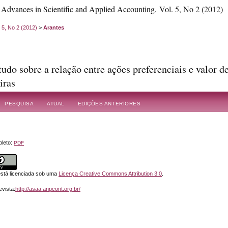
dvances in Scientific and Applied Accounting, Vol. 5, No 2 (2012)
. 5, No 2 (2012)
>
Arantes
udo sobre a relação entre ações preferenciais e valor 
iras
 de Arantes, Álvaro Vieira Lima, Frederico Antônio Azevedo de Carvalho
PESQUISA
ATUAL
EDIÇÕES ANTERIORES
leto:
PDF
está licenciada sob uma
Licença Creative Commons Attribution 3.0
.
vista:
http://asaa.anpcont.org.br/