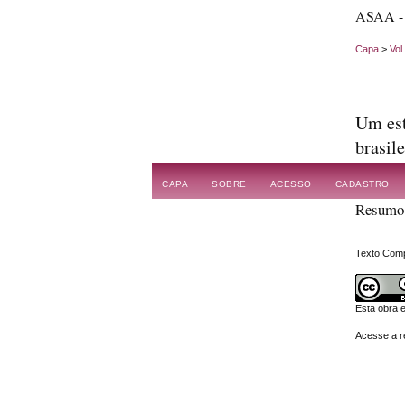
ASAA - A
Capa
>
Vol
Um est
brasile
Bruna Reis
CAPA
SOBRE
ACESSO
CADASTRO
Resumo
Texto Comp
Esta obra 
Acesse a re