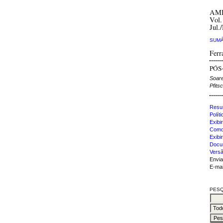
AM
Vol.
Jul.
SUMÁ
Ferr
PÓS
Soare
Pfits
Resu
Polít
Exibir
Como 
Exibi
Docu
Versã
Envia
E-mai
PESQ