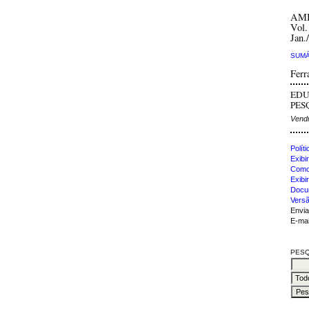
AM
Vol.
Jan.
SUMÁ
Ferr
EDU
PESQ
Vendr
Polít
Exibir
Como 
Exibi
Docu
Versã
Envia
E-mai
PESQ