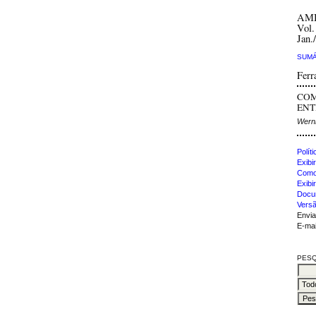
AM
Vol.
Jan.
SUMÁ
Ferr
COM
ENTR
Wern
Polít
Exibir
Como 
Exibi
Docu
Versã
Envia
E-mai
PESQ