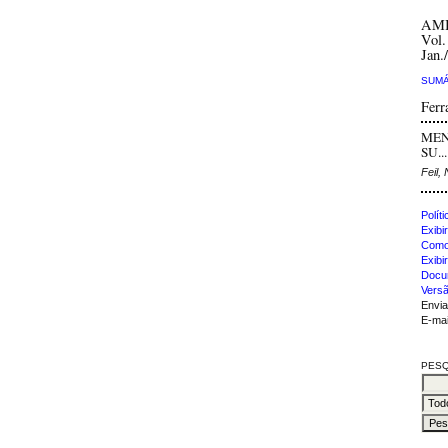
AM
Vol.
Jan.
SUMÁ
Ferr
MEN
SU...
Feil,
Polít
Exibir
Como 
Exibi
Docu
Versã
Envia
E-mai
PESQ