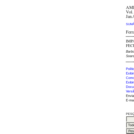
AM
Vol.
Jan./
SUMÁ
Ferr
IMP
FEC
Barbo
Soare
Polít
Exibir
Como 
Exibi
Docu
Versã
Envia
E-mai
PESQ