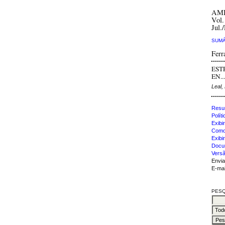
AM
Vol.
Jul.
SUMÁ
Ferr
EST
EN...
Leal,
Resu
Polít
Exibir
Como 
Exibi
Docu
Versã
Envia
E-mai
PESQ