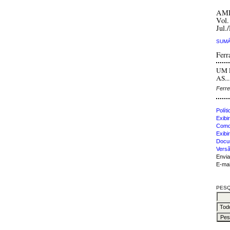
AM
Vol.
Jul.
SUMÁ
Ferr
UM 
AS...
Ferre
Polít
Exibir
Como 
Exibi
Docu
Versã
Envia
E-mai
PESQ