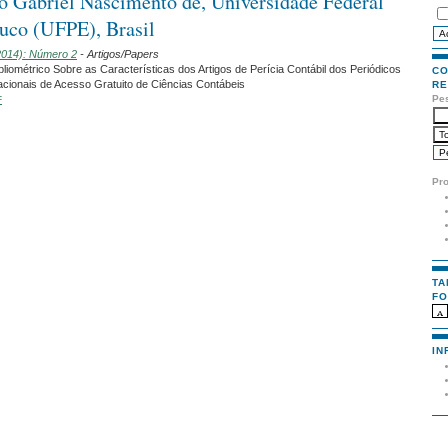
o Gabriel Nascimento de, Universidade Federal
uco (UFPE), Brasil
(2014): Número 2
- Artigos/Papers
liométrico Sobre as Características dos Artigos de Perícia Contábil dos Periódicos
CO
acionais de Acesso Gratuito de Ciências Contábeis
RE
Pe
F
Pr
TA
FO
IN