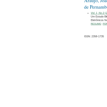
Araújo, Joã
de Pernamb
Vol. 1, No 2 
Um Estudo Bib
Eletrônicos N
RESUMO
PD
ISSN: 2358-1735