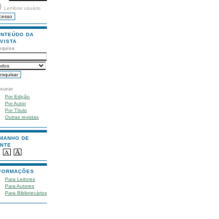
Lembrar usuário
NTEÚDO DA
VISTA
squisa
ocurar
Por Edição
Por Autor
Por Título
Outras revistas
MANHO DE
NTE
FORMAÇÕES
Para Leitores
Para Autores
Para Bibliotecários