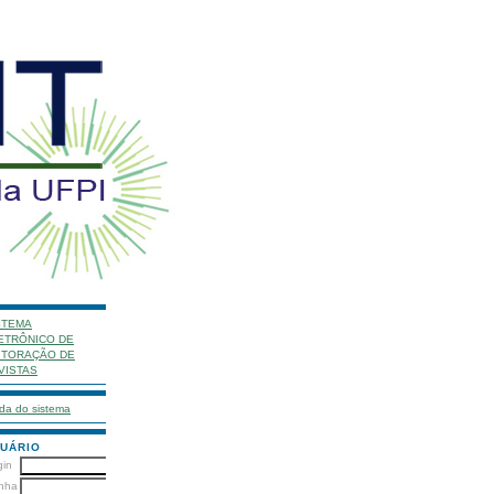
STEMA
ETRÔNICO DE
ITORAÇÃO DE
VISTAS
da do sistema
UÁRIO
gin
nha