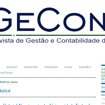
ACESSO
CADASTRO
PESQUISA
ATUAL
EDIÇÕES
SI
EL
NOTÍCIAS
ED
RE
Perfil do Autor
Aju
Autor
US
Lo
Se