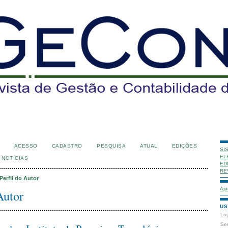
ACESSO
CADASTRO
PESQUISA
ATUAL
EDIÇÕES
SI
EL
NOTÍCIAS
ED
RE
Perfil do Autor
Aju
Autor
US
Lo
Se