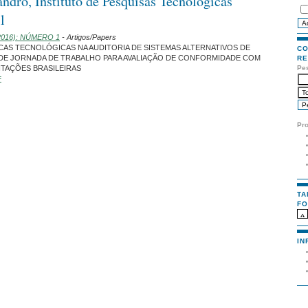
ndro, Instituto de Pesquisas Tecnológicas
l
 (2016): NÚMERO 1
- Artigos/Papers
CAS TECNOLÓGICAS NA AUDITORIA DE SISTEMAS ALTERNATIVOS DE
CO
E JORNADA DE TRABALHO PARA AVALIAÇÃO DE CONFORMIDADE COM
RE
Pe
TAÇÕES BRASILEIRAS
F
Pr
TA
FO
IN