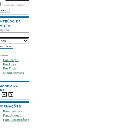
Lembrar usuário
NTEÚDO DA
VISTA
squisa
ocurar
Por Edição
Por Autor
Por Título
Outras revistas
MANHO DE
NTE
FORMAÇÕES
Para Leitores
Para Autores
Para Bibliotecários