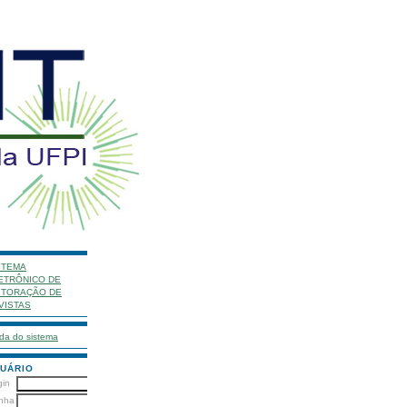
STEMA
ETRÔNICO DE
ITORAÇÃO DE
VISTAS
da do sistema
UÁRIO
gin
nha