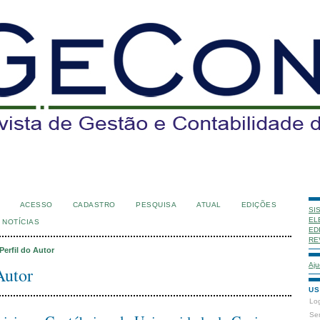
ACESSO
CADASTRO
PESQUISA
ATUAL
EDIÇÕES
SI
EL
NOTÍCIAS
ED
RE
Perfil do Autor
Aju
Autor
US
Lo
Se