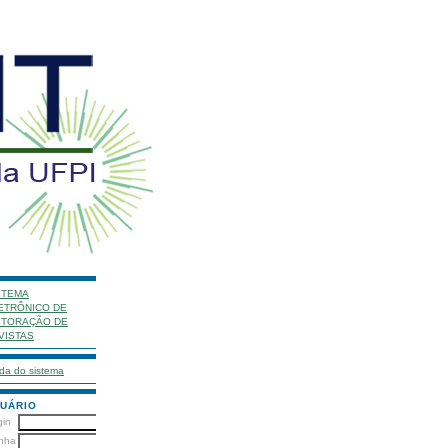
STEMA
ETRÔNICO DE
ITORAÇÃO DE
VISTAS
da do sistema
UÁRIO
gin
nha