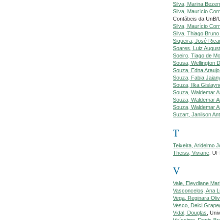
Silva, Marina Bezer
Silva, Maurício Cor
Contábeis da UnB
Silva, Maurício Cor
Silva, Thiago Brun
Siqueira, José Rica
Soares, Luiz Augus
Soeiro, Tiago de M
Sousa, Wellington 
Souza, Edna Araujo
Souza, Fabia Jaian
Souza, Ilka Gislayn
Souza, Waldemar A
Souza, Waldemar A
Souza, Waldemar A
Suzart, Janilson Ant
T
Teixeira, Aridelmo
Theiss, Viviane
, U
V
Vale, Eleydiane Ma
Vasconcelos, Ana L
Vega, Reginara Oli
Vesco, Delci Grape
Vidal, Douglas
, Uni
Viríssimo, Denis Br