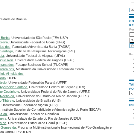
rsidade de Brasília
CO
RE
Pe
e Borba
, Universidade de São Paulo (FEA-USP)
oreira
, Universidade Federal de Goiás (UFG)
das dos
, Faculdade Adventista da Bahia (FADBA)
 Santiago
, Instituto de Pesquisas Tecnológicas (IPT)
Pr
uia
, Universidade Federal de Alagoas (UFAL)
ique Reis
, Universidade Federal de Alagoas (UFAL)
ntana dos
, Fucape Business School (FUCAPE)
orrêa dos
, Mestranda da Universidade Estadual do Ceará
ício Almeida dos
ardo
, UFPR
árcio
, Universidade Federal do Paraná (UFPR)
TA
 Aparecida Santana
, Universidade Federal de Viçosa (UFV)
FO
que Coutinho e
, Universidade Federal do Rio de Janeiro (UFRJ)
 Rocha da
, Universidade do Estado do Rio de Janeiro (UERJ)
o Tibúrcio
, Universidade de Brasília (UnB)
IN
, Universidade Federal de Viçosa (UFV)
, Instituto Superior de Contabilidade e Administração do Porto (ISCAP)
as da
, Universidade Federal de Rondônia
ueira
, Universidade do Estado do Rio de Janeiro (UERJ)
es da
, Universidade Estadual do Ceará (UECE)
io Gomes da
, Programa Multi-institucional e Inter-regional de Pós-Graduação em
is da UnB/UFPB/UFRN