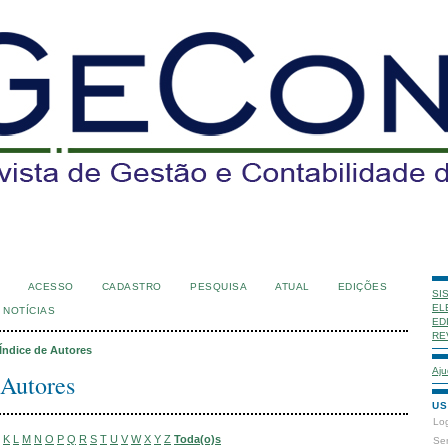
ACESSO
CADASTRO
PESQUISA
ATUAL
EDIÇÕES
SI
EL
NOTÍCIAS
ED
RE
Índice de Autores
Aju
 Autores
US
Lo
K
L
M
N
O
P
Q
R
S
T
U
V
W
X
Y
Z
Toda(o)s
Se