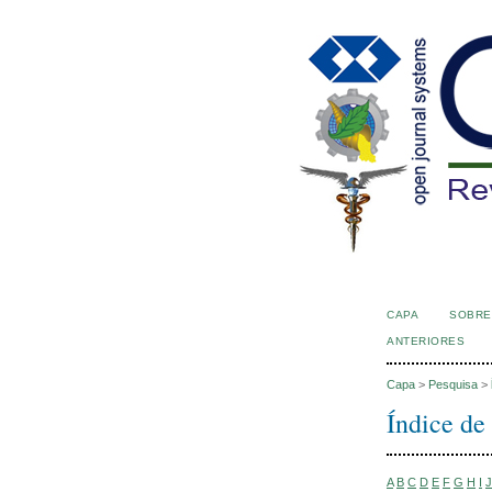
CAPA
SOBRE
ANTERIORES
Capa
>
Pesquisa
>
Índice de
A
B
C
D
E
F
G
H
I
J