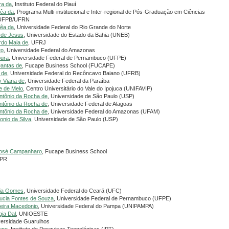
ra da
, Instituto Federal do Piauí
rêa da
, Programa Multi-institucional e Inter-regional de Pós-Graduação em Ciências
/UFPB/UFRN
rêa da
, Universidade Federal do Rio Grande do Norte
o de Jesus
, Universidade do Estado da Bahia (UNEB)
rdo Maia de
, UFRJ
to
, Universidade Federal do Amazonas
oura
, Universidade Federal de Pernambuco (UFPE)
Dantas de
, Fucape Business School (FUCAPE)
 de
, Universidade Federal do Recôncavo Baiano (UFRB)
y Viana de
, Universidade Federal da Paraíba
e de Melo
, Centro Universitário do Vale do Ipojuca (UNIFAVIP)
ntônio da Rocha de
, Universidade de São Paulo (USP)
ntônio da Rocha de
, Universidade Federal de Alagoas
ntônio da Rocha de
, Universidade Federal do Amazonas (UFAM)
onio da Silva
, Universidade de São Paulo (USP)
 José Campanharo
, Fucape Business School
FPR
ria Gomes
, Universidade Federal do Ceará (UFC)
ucia Fontes de Souza
, Universidade Federal de Pernambuco (UFPE)
veira Macedonio
, Universidade Federal do Pampa (UNIPAMPA)
gia Dal
, UNIOESTE
versidade Guarulhos
uno
, Instituto de Pesquisas Tecnológicas (IPT)