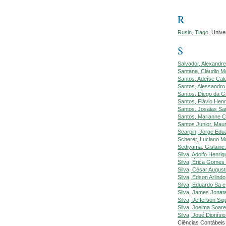
R
Rusin, Tiago
, Unive
S
Salvador, Alexandr
Santana, Cláudio M
Santos, Adeíse Cal
Santos, Alessandro
Santos, Diego da G
Santos, Flávio Henr
Santos, Josaias Sa
Santos, Marianne C
Santos Junior, Maur
Scarpin, Jorge Edu
Scherer, Luciano M
Sediyama, Gislaine
Silva, Adolfo Henri
Silva, Érica Gomes
Silva, César August
Silva, Edson Arlindo
Silva, Eduardo Sa e
Silva, James Jonat
Silva, Jefferson Siq
Silva, Joelma Soar
Silva, José Dionís
Ciências Contábe