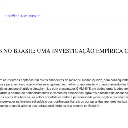
)
EDIÇÕES ANTERIORES
S NO BRASIL: UMA INVESTIGAÇÃO EMPÍRICA
cam os recursos captados em ativos financeiros de maior ou menor liquidez, com consequente
ob essa perspectiva o objetivo desse artigo eacute; melhor compreender o comportamento dos 
te;s de estimaccedil;atilde;o dinacirc;mica com o estimador GMM-SYS em dados organizados 
de;o acerca de comportamentos e elementos associados agrave;s escolhas de alocaccedil;atil
de;es ativas dos bancos, as relaccedil;otilde;es entre a personalidade juriacute;dica privada
ervador na formaccedil;atilde;o dos portfoacute;lios ativos por parte das menores instituicc
iguraccedil;atilde;o das aplicaccedil;otilde;es dos bancos no Brasil./p