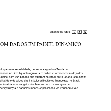
Tamanho da fonte:
 COM DADOS EM PAINEL DINÂMICO
 impacto na rentabilidade, gerando, segundo a Teoria da
bancos no Brasil quanto agrave;s escolhas e formaccedil;atilde;o dos
em painel com 104 bancos que atuaram no Brasil entre 2000 e 2011.nbsp;
de;o de ativos das instituiccedil;otilde;es financeiras no Brasil,
 e nacionalidade estrangeira dos bancos com o maior grau de
edil;otilde;es e daquelas menos capitalizadas. As variaacute;veis