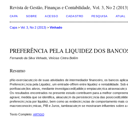
Revista de Gestão, Finanças e Contabilidade, Vol. 3, No 2 (2013
CAPA
SOBRE
ACESSO
CADASTRO
PESQUISA
ATUAL
Capa
>
Vol. 3, No 2 (2013)
>
Vinhado
PREFERÊNCIA PELA LIQUIDEZ DOS BANCO
Fernando da Silva Vinhado, Vinícius Cintra Belém
Resumo
pNo exerciacute;cio de suas atividades de intermediador financeiro, os bancos apli
Preferecirc;ncia pela Liquidez, um emtrade-off/em entre liquidez e rentabilidade. S
portfoacute;lios ativos, mediante investigaccedil;atilde;o empiacute;rica atraveacu
Os resultados encontrados no presente estudo contribuem para a melhor compreensatil
agrave; medida que se identifica, aleacute;m da persistecirc;ncia das posiccedil;otil
preferecirc;ncia por liquidez, bem como as evidecirc;ncias de comportamento mais cons
macroeconocirc;micas, PIB e Juros, tambeacute;m se mostraram influentes sobre a conf
Texto Completo:
ARTIGO