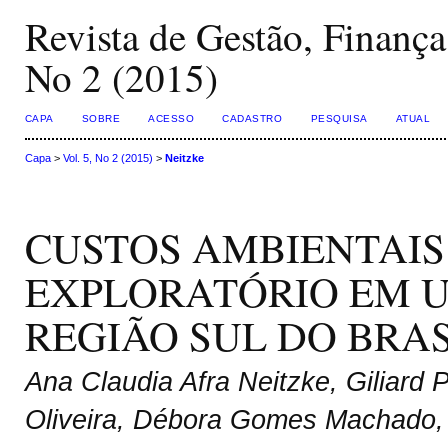
Revista de Gestão, Finança
No 2 (2015)
CAPA
SOBRE
ACESSO
CADASTRO
PESQUISA
ATUAL
Capa
>
Vol. 5, No 2 (2015)
>
Neitzke
CUSTOS AMBIENTAIS
EXPLORATÓRIO EM U
REGIÃO SUL DO BRAS
Ana Claudia Afra Neitzke, Giliar
Oliveira, Débora Gomes Machado, 