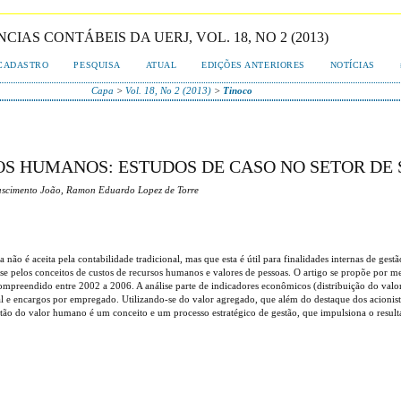
AS CONTÁBEIS DA UERJ, VOL. 18, NO 2 (2013)
CADASTRO
PESQUISA
ATUAL
EDIÇÕES ANTERIORES
NOTÍCIAS
Capa
>
Vol. 18, No 2 (2013)
>
Tinoco
OS HUMANOS: ESTUDOS DE CASO NO SETOR DE
Nascimento João, Ramon Eduardo Lopez de Torre
não é aceita pela contabilidade tradicional, mas que esta é útil para finalidades internas de ge
-se pelos conceitos de custos de recursos humanos e valores de pessoas. O artigo se propõe por me
compreendido entre 2002 a 2006. A análise parte de indicadores econômicos (distribuição do valo
e encargos por empregado. Utilizando-se do valor agregado, que além do destaque dos acionistas
estão do valor humano é um conceito e um processo estratégico de gestão, que impulsiona o resul