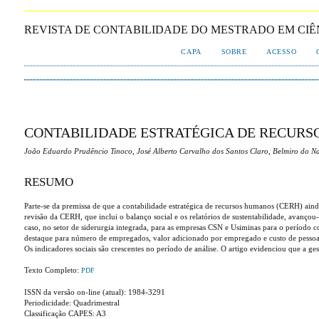
REVISTA DE CONTABILIDADE DO MESTRADO EM CIÊNCI
CAPA
SOBRE
ACESSO
CONTABILIDADE ESTRATÉGICA DE RECURS
João Eduardo Prudêncio Tinoco, José Alberto Carvalho dos Santos Claro, Belmiro do 
RESUMO
Parte-se da premissa de que a contabilidade estratégica de recursos humanos (CERH) ainda 
revisão da CERH, que inclui o balanço social e os relatórios de sustentabilidade, avançou
caso, no setor de siderurgia integrada, para as empresas CSN e Usiminas para o período 
destaque para número de empregados, valor adicionado por empregado e custo de pessoal 
Os indicadores sociais são crescentes no período de análise. O artigo evidenciou que a g
Texto Completo:
PDF
ISSN da versão on-line (atual): 1984-3291
Periodicidade: Quadrimestral
Classificação CAPES: A3