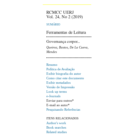
RCMCC UERJ
Vol. 24, No 2 (2019)
SUMÁRIO
Ferramentas de Leitura
Governança corpor...
Queiroz, Bastos, De La Cueva,
Mendes
Resumo
Política de Avaliação
Exibir biografia do autor
Como citar este documento
Exibir metadados
Versão de Impressão
Look up terms
e-Journals
Enviar para outros*
E-mail ao autor*
Pesquisando Referências
ITENS RELACIONADOS
Author's work
Book searches
Related studies