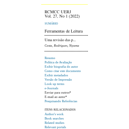
RCMCC UERJ
Vol. 27, No 1 (2022)
SUMÁRIO
Ferramentas de Leitura
Uma revisão das p...
Costa, Rodrigues, Niyama
Resumo
Política de Avaliação
Exibir biografia do autor
Como citar este documento
Exibir metadados
Versão de Impressão
Look up terms
e-Journals
Enviar para outros*
E-mail ao autor*
Pesquisando Referências
ITENS RELACIONADOS
Author's work
Book searches
Related studies
Relevant portals