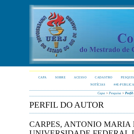
CAPA
SOBRE
ACESSO
CADASTRO
PESQUI
NOTÍCIAS
##E-PUBLIC
Capa
>
Pesquisa
>
Perfil
PERFIL DO AUTOR
CARPES, ANTONIO MARIA 
UNIVERSIDADE FEDERAL 