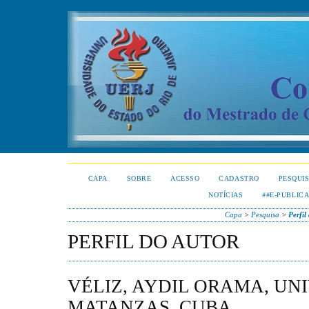
CAPA
SOBRE
ACESSO
CADASTRO
PESQUI
NOTÍCIAS
##E-PUBLIC
Capa
>
Pesquisa
>
Perfil
PERFIL DO AUTOR
VÉLIZ, AYDIL ORAMA, UN
MATANZAS, CUBA