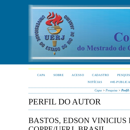
CAPA
SOBRE
ACESSO
CADASTRO
PESQUI
NOTÍCIAS
##E-PUBLIC
Capa
>
Pesquisa
>
Perfil
PERFIL DO AUTOR
BASTOS, EDSON VINICIUS 
COPPE/UFRJ, BRASIL