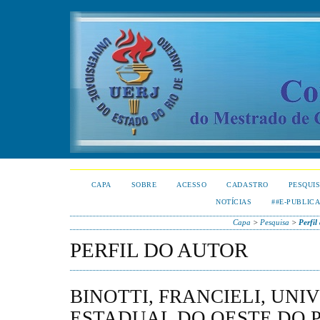
CAPA
SOBRE
ACESSO
CADASTRO
PESQUI
NOTÍCIAS
##E-PUBLIC
Capa
>
Pesquisa
>
Perfil
PERFIL DO AUTOR
BINOTTI, FRANCIELI, UNI
ESTADUAL DO OESTE DO 