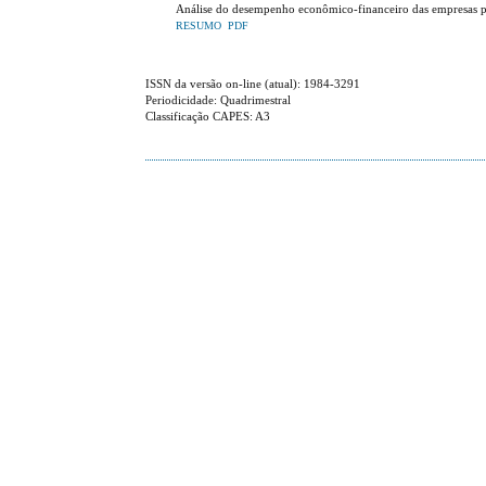
Análise do desempenho econômico-financeiro das empresas part
RESUMO
PDF
ISSN da versão on-line (atual): 1984-3291
Periodicidade: Quadrimestral
Classificação CAPES: A3