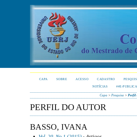
CAPA
SOBRE
ACESSO
CADASTRO
PESQUI
NOTÍCIAS
##E-PUBLIC
Capa
>
Pesquisa
>
Perfil
PERFIL DO AUTOR
BASSO, IVANA
Vol. 20, No 1 (2015)
- Artigos