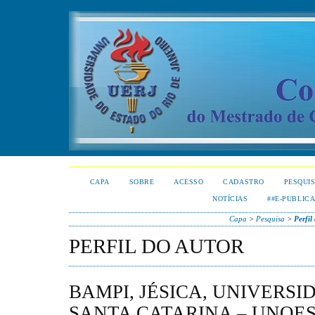
CAPA
SOBRE
ACESSO
CADASTRO
PESQUI
NOTÍCIAS
##E-PUBLIC
Capa
>
Pesquisa
>
Perfil
PERFIL DO AUTOR
BAMPI, JÉSICA, UNIVERSI
SANTA CATARINA – UNOES