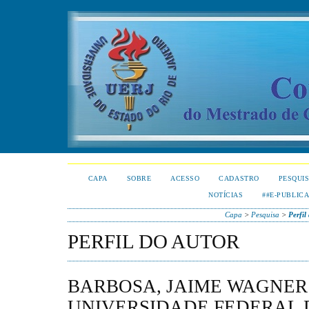
CAPA
SOBRE
ACESSO
CADASTRO
PESQUI
NOTÍCIAS
##E-PUBLIC
Capa
>
Pesquisa
>
Perfil
PERFIL DO AUTOR
BARBOSA, JAIME WAGNER
UNIVERSIDADE FEDERAL 