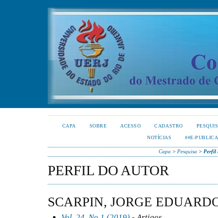
CAPA
SOBRE
ACESSO
CADASTRO
PESQUI
NOTÍCIAS
##E-PUBLIC
Capa
>
Pesquisa
>
Perfil
PERFIL DO AUTOR
SCARPIN, JORGE EDUARD
Vol. 24, No 1 (2019)
- Artigos