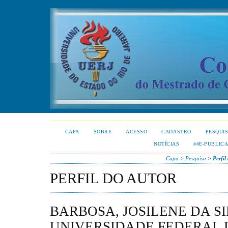
CAPA
SOBRE
ACESSO
CADASTRO
PESQUI
NOTÍCIAS
##E-PUBLIC
Capa
>
Pesquisa
>
Perfil
PERFIL DO AUTOR
BARBOSA, JOSILENE DA SI
UNIVERSIDADE FEDERAL 