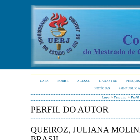
CAPA
SOBRE
ACESSO
CADASTRO
PESQUI
NOTÍCIAS
##E-PUBLIC
Capa
>
Pesquisa
>
Perfil
PERFIL DO AUTOR
QUEIROZ, JULIANA MOLINA
BRASIL