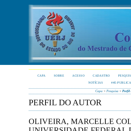
CAPA
SOBRE
ACESSO
CADASTRO
PESQUI
NOTÍCIAS
##E-PUBLIC
Capa
>
Pesquisa
>
Perfil
PERFIL DO AUTOR
OLIVEIRA, MARCELLE CO
UNIVERSIDADE FEDERAL 