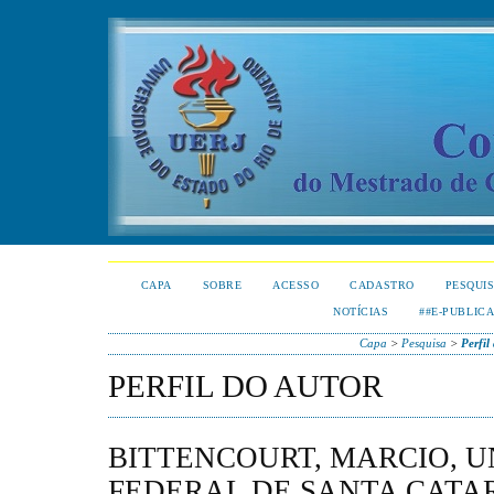
CAPA
SOBRE
ACESSO
CADASTRO
PESQUI
NOTÍCIAS
##E-PUBLIC
Capa
>
Pesquisa
>
Perfil
PERFIL DO AUTOR
BITTENCOURT, MARCIO, 
FEDERAL DE SANTA CATA