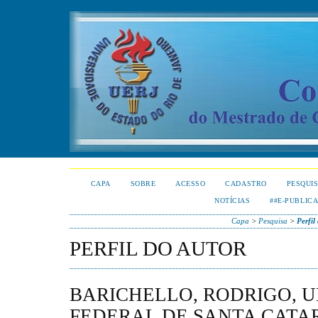
CAPA
SOBRE
ACESSO
CADASTRO
PESQUI
NOTÍCIAS
##E-PUBLIC
Capa
>
Pesquisa
>
Perfil
PERFIL DO AUTOR
BARICHELLO, RODRIGO, 
FEDERAL DE SANTA CATAR