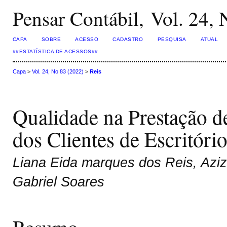
Pensar Contábil, Vol. 24,
CAPA
SOBRE
ACESSO
CADASTRO
PESQUISA
ATUAL
##ESTATÍSTICA DE ACESSOS##
Capa
>
Vol. 24, No 83 (2022)
>
Reis
Qualidade na Prestação de
dos Clientes de Escritóri
Liana Eida marques dos Reis, Aziz
Gabriel Soares
Resumo