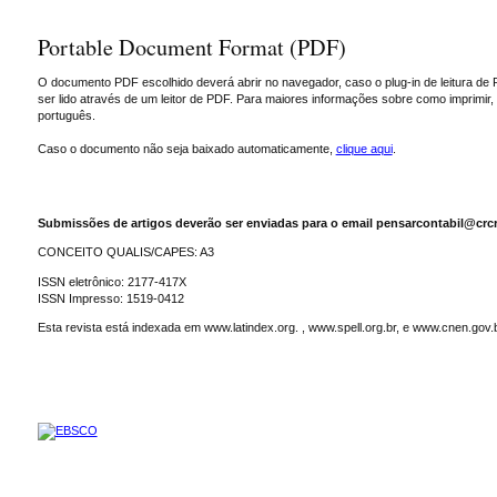
Portable Document Format (PDF)
O documento PDF escolhido deverá abrir no navegador, caso o plug-in de leitura de 
ser lido através de um leitor de PDF. Para maiores informações sobre como imprimir
português.
Caso o documento não seja baixado automaticamente,
clique aqui
.
Submissões de artigos deverão ser enviadas para o email pensarcontabil@crcr
CONCEITO QUALIS/CAPES: A3
ISSN eletrônico: 2177-417X
ISSN Impresso: 1519-0412
Esta revista está indexada em www.latindex.org. , www.spell.org.br, e www.cnen.gov