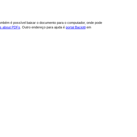
ambém é possível baixar o documento para o computador, onde pode
ns about PDFs
. Outro endereço para ajuda é
portal Baciotti
em