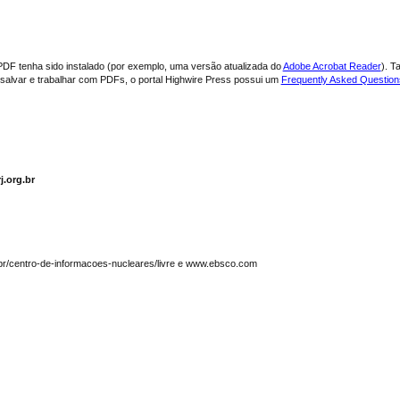
PDF tenha sido instalado (por exemplo, uma versão atualizada do
Adobe Acrobat Reader
). T
, salvar e trabalhar com PDFs, o portal Highwire Press possui um
Frequently Asked Questio
j.org.br
.br/centro-de-informacoes-nucleares/livre e www.ebsco.com