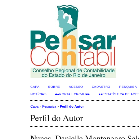
CAPA
SOBRE
ACESSO
CADASTRO
PESQUISA
NOTÍCIAS
##PORTAL CRC-RJ##
##ESTATÍSTICA DE AC
Capa
>
Pesquisa
>
Perfil do Autor
Perfil do Autor
Nunes, Danielle Montenegro Sa