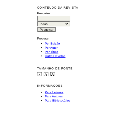
CONTEÚDO DA REVISTA
Pesquisa
Procurar
Por Edição
Por Autor
Por Título
Outras revistas
TAMANHO DE FONTE
INFORMAÇÕES
Para Leitores
Para Autores
Para Bibliotecários