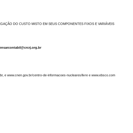
EGAÇÃO DO CUSTO MISTO EM SEUS COMPONENTES FIXOS E VARIÁVEIS
ensarcontabil@crcrj.org.br
g.br, e www.cnen.gov.br/centro-de-informacoes-nucleares/livre e www.ebsco.com