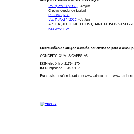
Vol. 8, No 33 (2006)
- Artigos
O ativo jogador de futebol
RESUMO
PDF
Vol. 7, No 27 (2005)
- Artigos
APLICAÇÃO DE MÉTODOS QUANTITATIVOS NA SEGR
RESUMO
PDF
Submissões de artigos deverão ser enviadas para o email p
CONCEITO QUALIS/CAPES: A3
ISSN eletrônico: 2177-417X
ISSN Impresso: 1519-0412
Esta revista está indexada em www.latindex.org. , www.spell.or