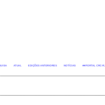
QUISA
ATUAL
EDIÇÕES ANTERIORES
NOTÍCIAS
##PORTAL CRC-R