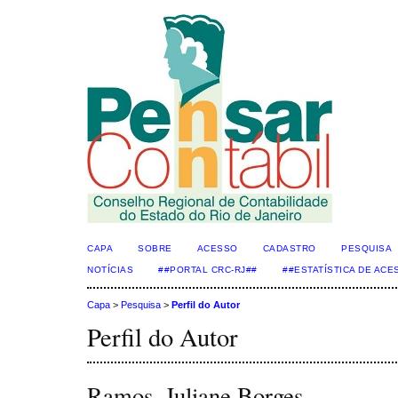
CAPA
SOBRE
ACESSO
CADASTRO
PESQUISA
NOTÍCIAS
##PORTAL CRC-RJ##
##ESTATÍSTICA DE AC
Capa
>
Pesquisa
>
Perfil do Autor
Perfil do Autor
Ramos, Juliane Borges