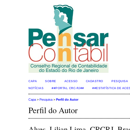
CAPA
SOBRE
ACESSO
CADASTRO
PESQUISA
NOTÍCIAS
##PORTAL CRC-RJ##
##ESTATÍSTICA DE AC
Capa
>
Pesquisa
>
Perfil do Autor
Perfil do Autor
Alves, Lilian Lima, CRCRJ, Bras