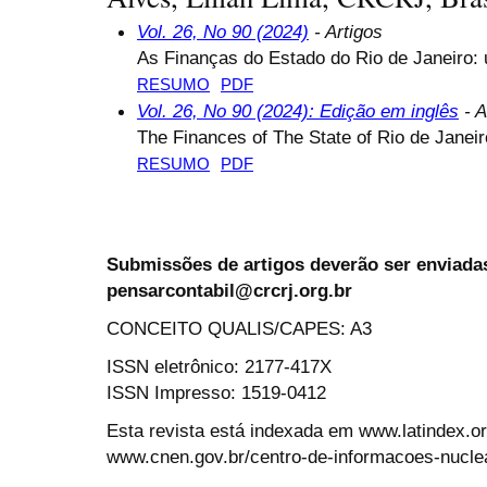
Vol. 26, No 90 (2024)
- Artigos
As Finanças do Estado do Rio de Janeiro
RESUMO
PDF
Vol. 26, No 90 (2024): Edição em inglês
- A
The Finances of The State of Rio de Janei
RESUMO
PDF
Submissões de artigos deverão ser enviadas
pensarcontabil@crcrj.org.br
CONCEITO QUALIS/CAPES: A3
ISSN eletrônico: 2177-417X
ISSN Impresso: 1519-0412
Esta revista está indexada em www.latindex.org
www.cnen.gov.br/centro-de-informacoes-nucle