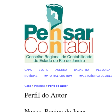
CAPA
SOBRE
ACESSO
CADASTRO
PESQUISA
NOTÍCIAS
##PORTAL CRC-RJ##
##ESTATÍSTICA DE AC
Capa
>
Pesquisa
>
Perfil do Autor
Perfil do Autor
Nunes, Regina de Jesus