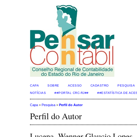
CAPA
SOBRE
ACESSO
CADASTRO
PESQUISA
NOTÍCIAS
##PORTAL CRC-RJ##
##ESTATÍSTICA DE AC
Capa
>
Pesquisa
>
Perfil do Autor
Perfil do Autor
Lucena, Wenner Glaucio Lopes