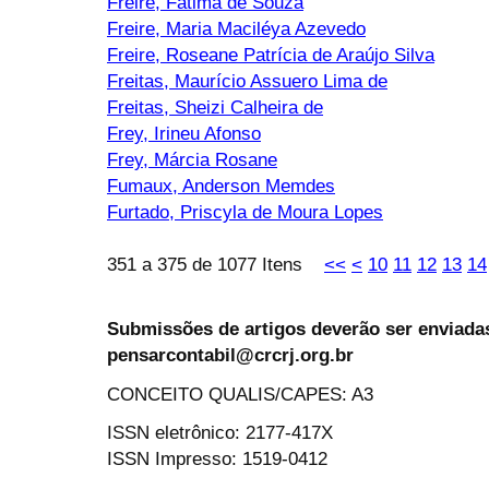
Freire, Fatima de Souza
Freire, Maria Maciléya Azevedo
Freire, Roseane Patrícia de Araújo Silva
Freitas, Maurício Assuero Lima de
Freitas, Sheizi Calheira de
Frey, Irineu Afonso
Frey, Márcia Rosane
Fumaux, Anderson Memdes
Furtado, Priscyla de Moura Lopes
351 a 375 de 1077 Itens
<<
<
10
11
12
13
14
Submissões de artigos deverão ser enviadas
pensarcontabil@crcrj.org.br
CONCEITO QUALIS/CAPES: A3
ISSN eletrônico: 2177-417X
ISSN Impresso: 1519-0412