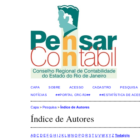
CAPA
SOBRE
ACESSO
CADASTRO
PESQUISA
NOTÍCIAS
##PORTAL CRC-RJ##
##ESTATÍSTICA DE AC
Capa
>
Pesquisa
>
Índice de Autores
Índice de Autores
A
B
C
D
E
F
G
H
I
J
K
L
M
N
O
P
Q
R
S
T
U
V
W
X
Y
Z
Toda(o)s