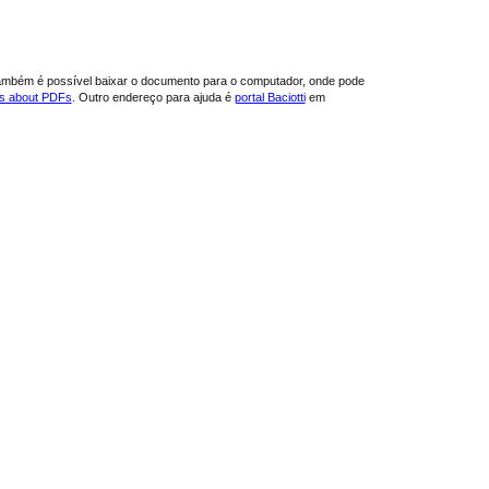
ambém é possível baixar o documento para o computador, onde pode
ns about PDFs
. Outro endereço para ajuda é
portal Baciotti
em