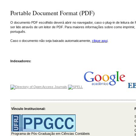
Portable Document Format (PDF)
O documento PDF escolhido deverá abrir no navegador, caso o plug-in de leitura de 
ser lido através de um leitor de PDF. Para maiores informações sobre como imprimir
português.
Caso o documento não seja baixado automaticamente,
clique aqui
.
Indexadores:
-------------------------------------------------------------------------------------------------------
Vínculo Institucional:
F
S
G
v
Programa de Pós-Graduação em Ciências Contábeis