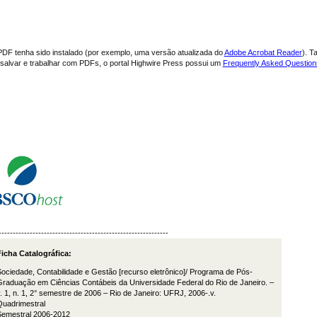
PDF tenha sido instalado (por exemplo, uma versão atualizada do
Adobe Acrobat Reader
). T
, salvar e trabalhar com PDFs, o portal Highwire Press possui um
Frequently Asked Questio
------------------------------------------------------------
icha Catalográfica:
ociedade, Contabilidade e Gestão [recurso eletrônico]/ Programa de Pós-
raduação em Ciências Contábeis da Universidade Federal do Rio de Janeiro. –
. 1, n. 1, 2° semestre de 2006 – Rio de Janeiro: UFRJ, 2006-.v.
Quadrimestral
Semestral 2006-2012