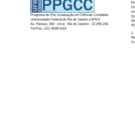
Pr
Un
se
Programa de Pós-Graduação em Ciências Contábeis
Qu
Universidade Federal do Rio de Janeiro (UFRJ)
Se
Av. Pasteur, 250 - Urca - Rio de Janeiro - 22.290-240
IS
Tel./Fax: (21) 3938-5119
1.
Ri
Co