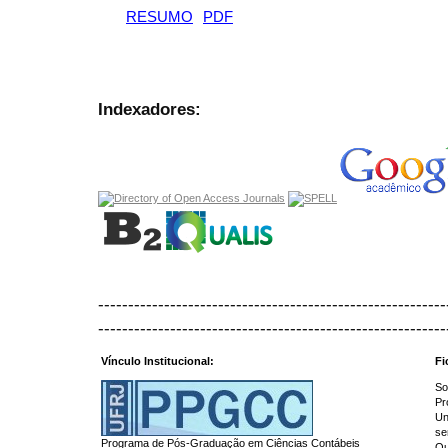
RESUMO
PDF
Indexadores:
----------------------------------------------------------
----------------------------------------------------------
Vínculo Institucional:
Fi
So
Pr
Un
se
Programa de Pós-Graduação em Ciências Contábeis
Qu