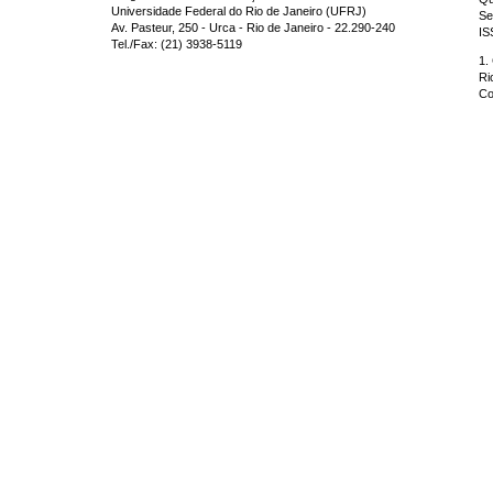
Universidade Federal do Rio de Janeiro (UFRJ)
Se
Av. Pasteur, 250 - Urca - Rio de Janeiro - 22.290-240
IS
Tel./Fax: (21) 3938-5119
1.
Ri
Co