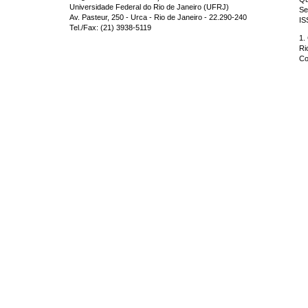
Universidade Federal do Rio de Janeiro (UFRJ)
Se
Av. Pasteur, 250 - Urca - Rio de Janeiro - 22.290-240
IS
Tel./Fax: (21) 3938-5119
1.
Ri
Co