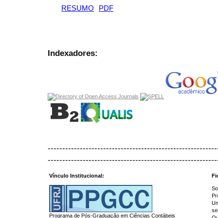
RESUMO
PDF
Indexadores:
----------------------------------------------------------
----------------------------------------------------------
Vínculo Institucional:
Fi
So
Pr
Un
se
Programa de Pós-Graduação em Ciências Contábeis
Qu