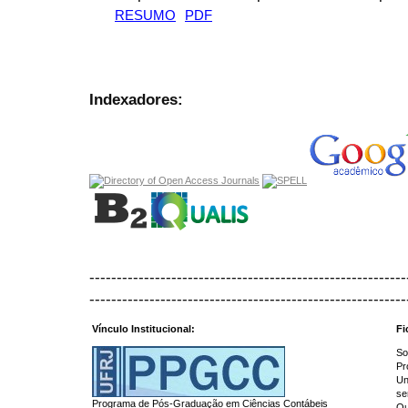
RESUMO
PDF
Indexadores:
----------------------------------------------------------
----------------------------------------------------------
Vínculo Institucional:
Fi
So
Pr
Un
se
Programa de Pós-Graduação em Ciências Contábeis
Qu