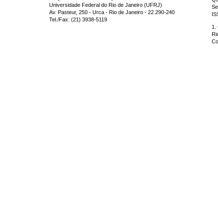
Universidade Federal do Rio de Janeiro (UFRJ)
Se
Av. Pasteur, 250 - Urca - Rio de Janeiro - 22.290-240
IS
Tel./Fax: (21) 3938-5119
1.
Ri
Co