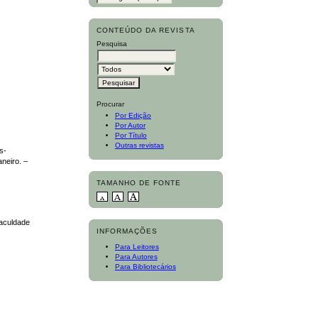
CONTEÚDO DA REVISTA
Pesquisa
Procurar
Por Edição
Por Autor
Por Título
Outras revistas
s-
neiro. –
TAMANHO DE FONTE
Faculdade
INFORMAÇÕES
Para Leitores
Para Autores
Para Bibliotecários