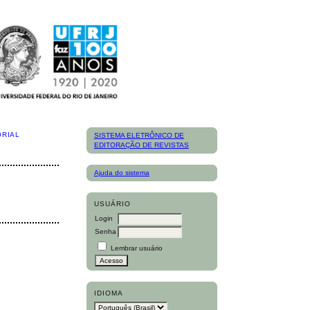
ORIAL
SISTEMA ELETRÔNICO DE
EDITORAÇÃO DE REVISTAS
Ajuda do sistema
USUÁRIO
Login
Senha
Lembrar usuário
IDIOMA