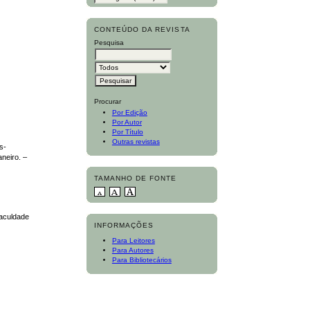
CONTEÚDO DA REVISTA
Pesquisa
Procurar
Por Edição
Por Autor
Por Título
Outras revistas
s-
neiro. –
TAMANHO DE FONTE
Faculdade
INFORMAÇÕES
Para Leitores
Para Autores
Para Bibliotecários