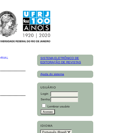
ORIAL
SISTEMA ELETRÔNICO DE
EDITORAÇÃO DE REVISTAS
Ajuda do sistema
USUÁRIO
Login
Senha
Lembrar usuário
IDIOMA