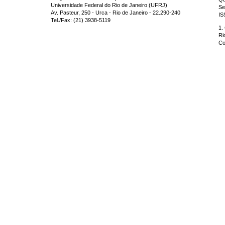
Universidade Federal do Rio de Janeiro (UFRJ)
Se
Av. Pasteur, 250 - Urca - Rio de Janeiro - 22.290-240
IS
Tel./Fax: (21) 3938-5119
1.
Ri
Co