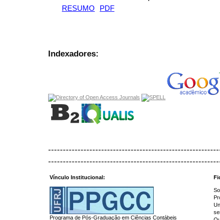
RESUMO
PDF
Indexadores:
----------------------------------------------------------
----------------------------------------------------------
Vínculo Institucional:
Fi
So
Pr
Un
se
Programa de Pós-Graduação em Ciências Contábeis
Qu