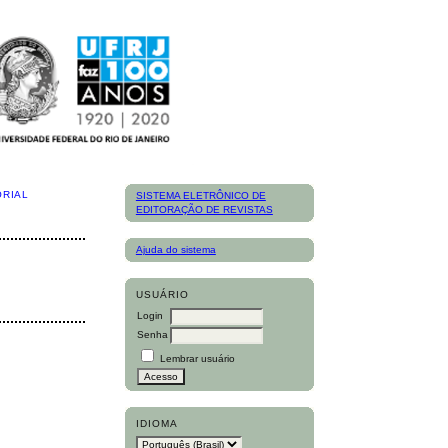
ORIAL
SISTEMA ELETRÔNICO DE
EDITORAÇÃO DE REVISTAS
Ajuda do sistema
USUÁRIO
Login
Senha
Lembrar usuário
IDIOMA