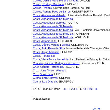
Corrêa, Denise Maria Moreira Chagas
, UFC/CE
Corrêa, Rodrigo Machado
, UNISINOS
Corrêa, Rosany
, Universidade Estadual do Piauí
Correa, Renata Paes de Barros
, UnB/UFPB/UFRN
Costa, Alessandra Mello da
, Universidade Federal Rural do Rio 
Costa, Alessandra de Sá Mello da
Costa, Alessandra Mello da
, PUC-RIO
Costa, Alessandra de Sá Melo da
Costa, Alessandra de Sá Mello da
, IAG - Pontificia Universidade
Costa, Alessandra de Sá Mello da
, FGV/EBAPE
Costa, Alessandra de Sá Mello da
, IAG/PUC-Rio
Costa, Antonio C. S.
, FEAC/UFAL
Costa, Débora Vargas Ferreira
, UNIGRANRIO
Costa, João Paulo da Silva
, Instituto Federal de Educação, Ciên
Costa, Jorge Andrade
, FEA/USP
Costa, Renata Sol
Costa, Vilma Sousa Ismael da
, Inst. Federal de Educação, Ciênc
Coutinho, Luciano Rodrigues de Souza
, Serviço Social/UFRJ
Cruz, Cláudia Ferreira da
, FACC/UFRJ
Cruz, June Alisson Westarb
Cruz, Vera Lúcia
, UFPB
Cunha, Leila Chaves
, UNIDAVI
Cunha, Lize Dias da
, EBAPE/FGV
126 a 150 de 694 Itens
<<
<
1
2
3
4
5
6
7
8
9
10
>
>>
Indexadores: