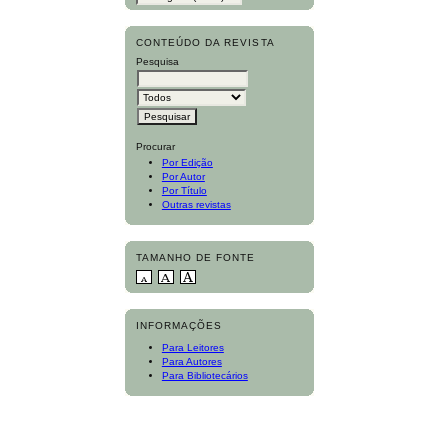
CONTEÚDO DA REVISTA
Pesquisa
Procurar
Por Edição
Por Autor
Por Título
Outras revistas
TAMANHO DE FONTE
INFORMAÇÕES
Para Leitores
Para Autores
Para Bibliotecários