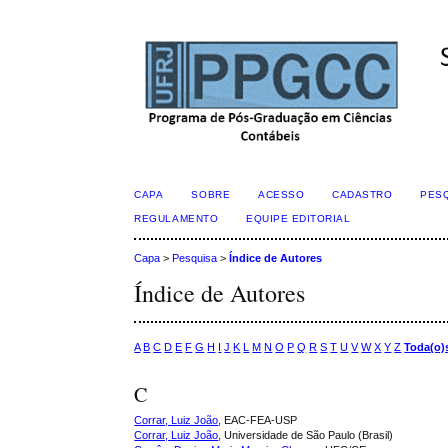
CAPA
SOBRE
ACESSO
CADASTRO
PES
REGULAMENTO
EQUIPE EDITORIAL
Capa
>
Pesquisa
>
Índice de Autores
Índice de Autores
A
B
C
D
E
F
G
H
I
J
K
L
M
N
O
P
Q
R
S
T
U
V
W
X
Y
Z
Toda(o)
C
Corrar, Luiz João
, EAC-FEA-USP
Corrar, Luiz João
, Universidade de São Paulo (Brasil)